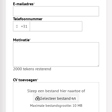
E-mailadres
*
companyUNumber
Telefoonnummer
+31
Motivatie
*
specialProtectedFaqNumber
policyForCompanyContact
2000 tekens resterend
CV toevoegen
*
Sleep een bestand hier naartoe of
Selecteer bestand
0
/
1
Maximale bestandsgrootte: 10 MB