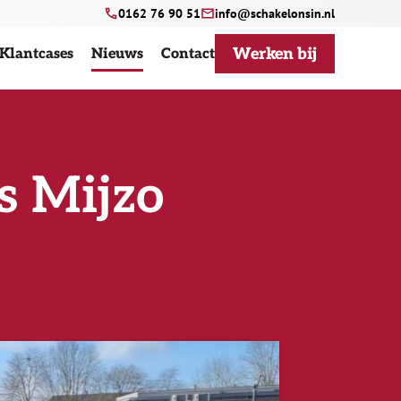
0162 76 90 51
info@schakelonsin.nl
Werken bij
Klantcases
Nieuws
Contact
s Mijzo