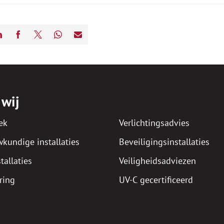
 wij
ek
Verlichtingsadvies
kundige installaties
Beveiligingsinstallaties
allaties
Veiligheidsadviezen
ring
UV-C gecertificeerd